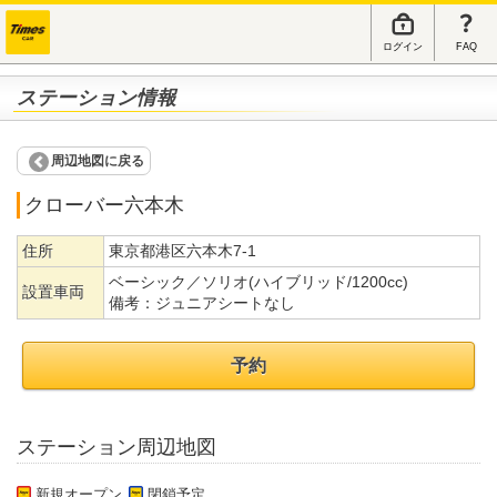
ログイン
FAQ
ステーション情報
周辺地図に戻る
クローバー六本木
住所
東京都港区六本木7-1
ベーシック／ソリオ(ハイブリッド/1200cc)
設置車両
備考：
ジュニアシートなし
予約
ステーション周辺地図
新規オープン
閉鎖予定