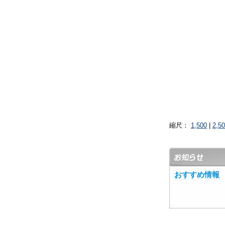
縮尺：
1,500
|
2,5
おすすめ情報