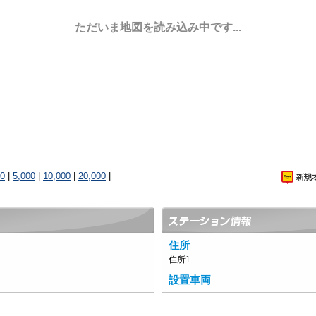
ただいま地図を読み込み中です...
00
|
5,000
|
10,000
|
20,000
|
住所
住所1
設置車両