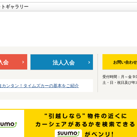
ォトギャラリー
入会
法人入会
お問い合わせ
受付時間：月～金 9:0
土・日・祝日及び年
はカンタン！タイムズカーの基本をご紹介