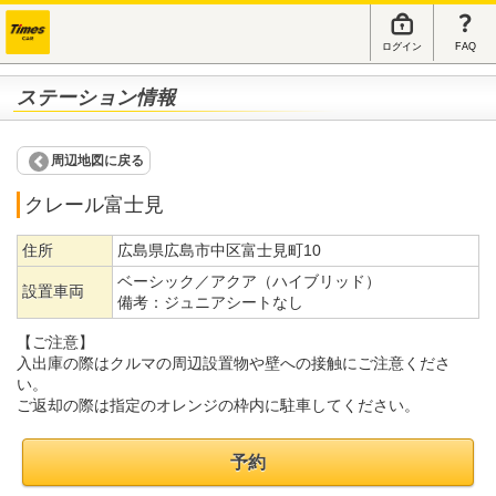
ログイン
FAQ
ステーション情報
周辺地図に戻る
クレール富士見
住所
広島県広島市中区富士見町10
ベーシック／アクア（ハイブリッド）
設置車両
備考：
ジュニアシートなし
【ご注意】
入出庫の際はクルマの周辺設置物や壁への接触にご注意くださ
い。
ご返却の際は指定のオレンジの枠内に駐車してください。
予約