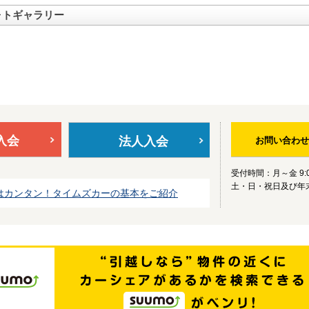
ォトギャラリー
入会
法人入会
お問い合わせ
受付時間：月～金 9:0
土・日・祝日及び年
はカンタン！タイムズカーの基本をご紹介