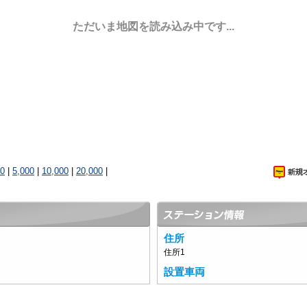
ただいま地図を読み込み中です...
00
|
5,000
|
10,000
|
20,000
|
住所
住所1
設置車両