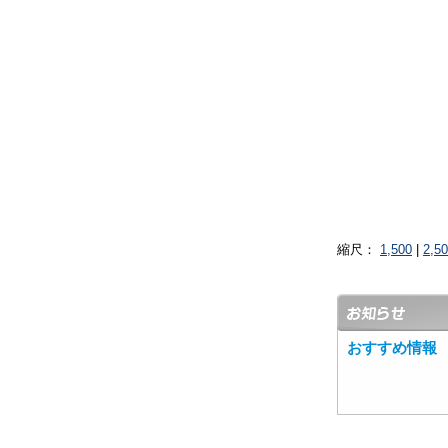
縮尺：
1,500
|
2,5
おすすめ情報