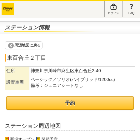
ログイン
FAQ
ステーション情報
周辺地図に戻る
東百合丘２丁目
住所
神奈川県川崎市麻生区東百合丘2-40
ベーシック／ソリオ(ハイブリッド/1200cc)
設置車両
備考：
ジュニアシートなし
予約
ステーション周辺地図
新規オープン
閉鎖予定