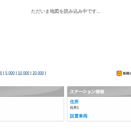
ただいま地図を読み込み中です...
00
|
5,000
|
10,000
|
20,000
|
住所
住所1
設置車両