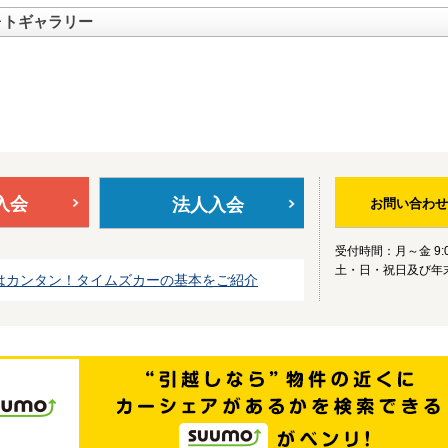
ォトギャラリー
入会
法人入会
お問い合わせ
受付時間：月～金 9:0
土・日・祝日及び年
はカンタン！タイムズカーの基本をご紹介