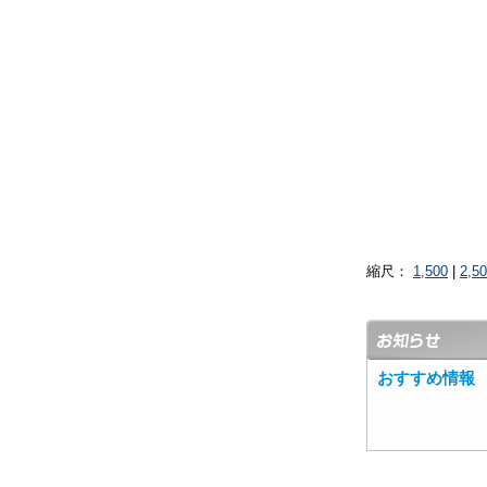
縮尺：
1,500
|
2,5
おすすめ情報