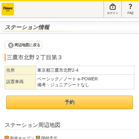
ログイン
FAQ
ステーション情報
周辺地図に戻る
三鷹市北野２丁目第３
住所
東京都三鷹市北野2-4
ベーシック／ノート e-POWER
設置車両
備考：
ジュニアシートなし
予約
ステーション周辺地図
新規オープン
閉鎖予定