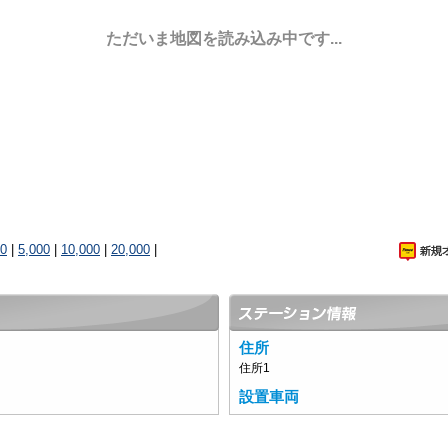
ただいま地図を読み込み中です...
00
|
5,000
|
10,000
|
20,000
|
住所
住所1
設置車両