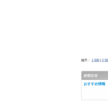
縮尺：
1,500
|
2,5
おすすめ情報