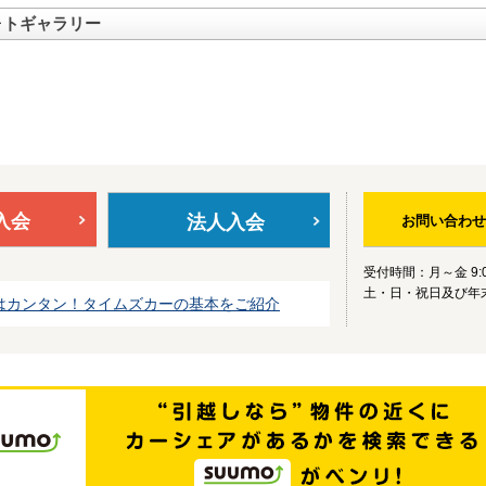
ォトギャラリー
入会
法人入会
お問い合わせ
受付時間：月～金 9:0
土・日・祝日及び年
はカンタン！タイムズカーの基本をご紹介