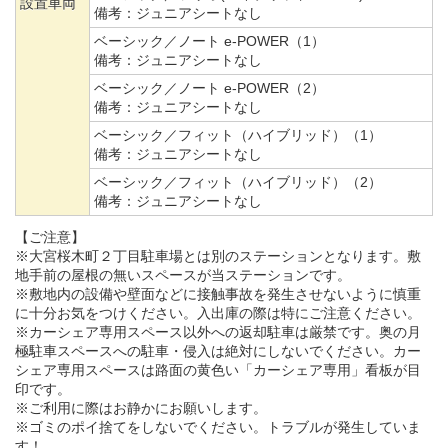
設置車両
備考：
ジュニアシートなし
ベーシック／ノート e-POWER（1）
備考：
ジュニアシートなし
ベーシック／ノート e-POWER（2）
備考：
ジュニアシートなし
ベーシック／フィット（ハイブリッド）（1）
備考：
ジュニアシートなし
ベーシック／フィット（ハイブリッド）（2）
備考：
ジュニアシートなし
【ご注意】
※大宮桜木町２丁目駐車場とは別のステーションとなります。敷
地手前の屋根の無いスペースが当ステーションです。
※敷地内の設備や壁面などに接触事故を発生させないように慎重
に十分お気をつけください。入出庫の際は特にご注意ください。
※カーシェア専用スペース以外への返却駐車は厳禁です。奥の月
極駐車スペースへの駐車・侵入は絶対にしないでください。カー
シェア専用スペースは路面の黄色い「カーシェア専用」看板が目
印です。
※ご利用に際はお静かにお願いします。
※ゴミのポイ捨てをしないでください。トラブルが発生していま
す！