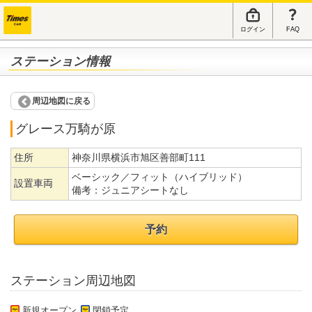
ログイン
FAQ
ステーション情報
周辺地図に戻る
グレース万騎が原
住所
神奈川県横浜市旭区善部町111
ベーシック／フィット（ハイブリッド）
設置車両
備考：
ジュニアシートなし
予約
ステーション周辺地図
新規オープン
閉鎖予定