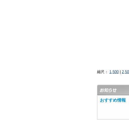
縮尺：
1,500
|
2,5
おすすめ情報