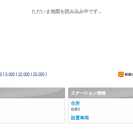
ただいま地図を読み込み中です...
00
|
5,000
|
10,000
|
20,000
|
住所
住所1
設置車両