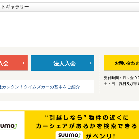
ォトギャラリー
入会
法人入会
お問い合わせ
受付時間：月～金 9:0
土・日・祝日及び年
はカンタン！タイムズカーの基本をご紹介