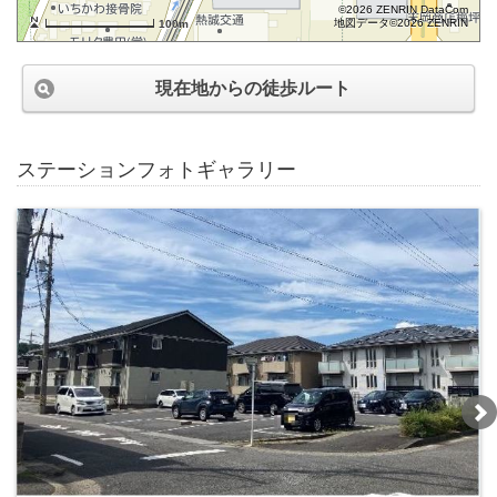
©2026 ZENRIN DataCom
地図データ©2026 ZENRIN
100m
現在地からの徒歩ルート
ステーションフォトギャラリー