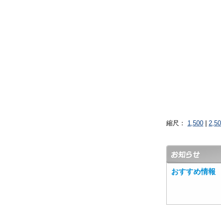
縮尺：
1,500
|
2,5
おすすめ情報