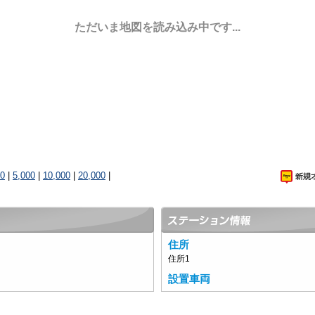
ただいま地図を読み込み中です...
00
|
5,000
|
10,000
|
20,000
|
住所
住所1
設置車両