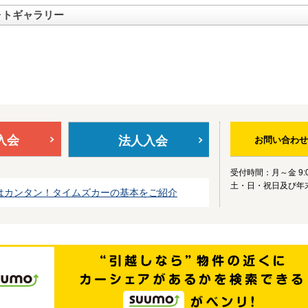
ォトギャラリー
入会
法人入会
お問い合わせ
受付時間：月～金 9:0
土・日・祝日及び年
はカンタン！タイムズカーの基本をご紹介