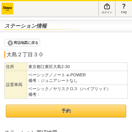
ログイン
FAQ
ステーション情報
周辺地図に戻る
大島２丁目３０
住所
東京都江東区大島2-30
ベーシック／ノート e-POWER
備考：
ジュニアシートなし
設置車両
ベーシック／ヤリスクロス（ハイブリッド）
備考：
予約