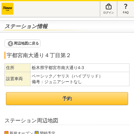
ログイン
FAQ
ステーション情報
周辺地図に戻る
宇都宮南大通り４丁目第２
住所
栃木県宇都宮市南大通り4-3
ベーシック／ヤリス（ハイブリッド）
設置車両
備考：
ジュニアシートなし
予約
ステーション周辺地図
新規オープン
閉鎖予定