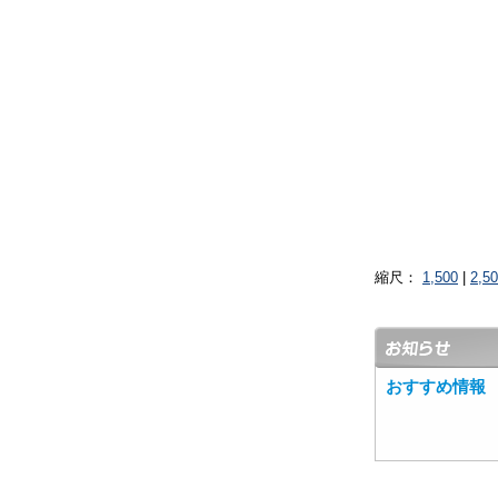
縮尺：
1,500
|
2,5
おすすめ情報