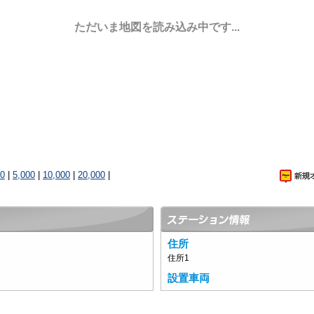
ただいま地図を読み込み中です...
00
|
5,000
|
10,000
|
20,000
|
住所
住所1
設置車両