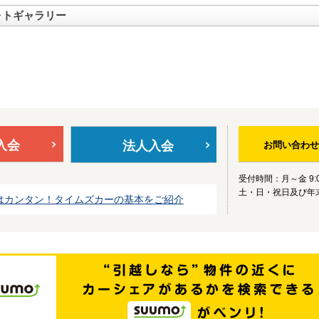
ォトギャラリー
入会
法人入会
お問い合わせ
受付時間：月～金 9:0
土・日・祝日及び年
はカンタン！タイムズカーの基本をご紹介