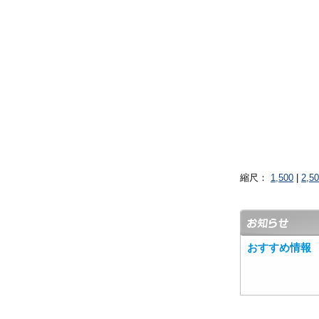
縮尺：
1,500
|
2,5
おすすめ情報