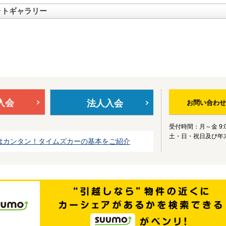
ォトギャラリー
入会
法人入会
お問い合わせ
受付時間：月～金 9:0
土・日・祝日及び年
はカンタン！タイムズカーの基本をご紹介