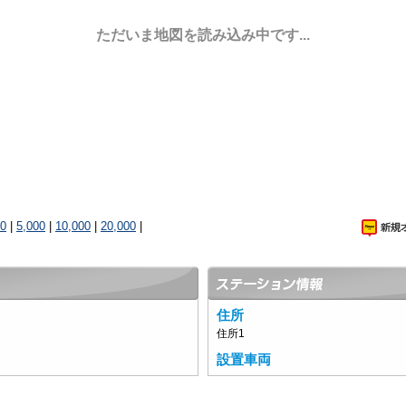
ただいま地図を読み込み中です...
00
|
5,000
|
10,000
|
20,000
|
住所
住所1
設置車両