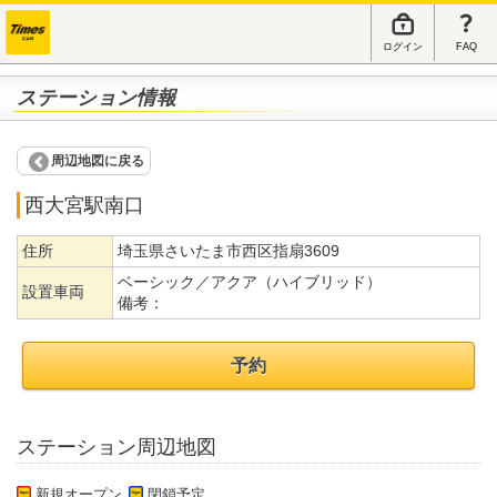
ログイン
FAQ
ステーション情報
周辺地図に戻る
西大宮駅南口
住所
埼玉県さいたま市西区指扇3609
ベーシック／アクア（ハイブリッド）
設置車両
備考：
予約
ステーション周辺地図
新規オープン
閉鎖予定