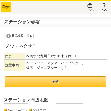
ログイン
FAQ
ステーション情報
周辺地図に戻る
ノヴァネクサス
住所
福岡県北九州市戸畑区中原西2-15
ベーシック／アクア（ハイブリッド）
設置車両
備考：
ジュニアシートなし
予約
ステーション周辺地図
新規オープン
閉鎖予定