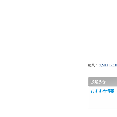
縮尺：
1,500
|
2,5
おすすめ情報