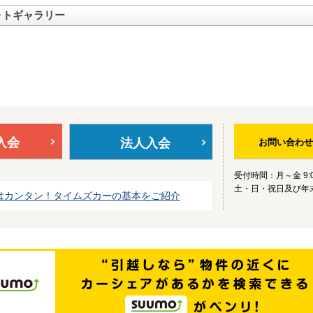
ォトギャラリー
入会
法人入会
お問い合わせ
受付時間：月～金 9:0
土・日・祝日及び年
はカンタン！タイムズカーの基本をご紹介