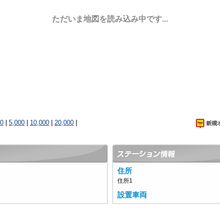
ただいま地図を読み込み中です...
00
|
5,000
|
10,000
|
20,000
|
住所
住所1
設置車両