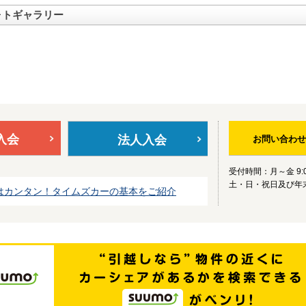
ォトギャラリー
入会
法人入会
お問い合わせ
受付時間：月～金 9:0
土・日・祝日及び年
はカンタン！タイムズカーの基本をご紹介