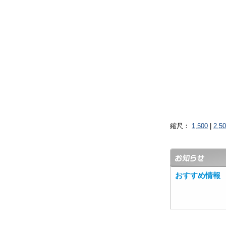
縮尺：
1,500
|
2,5
おすすめ情報