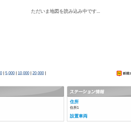
ただいま地図を読み込み中です...
00
|
5,000
|
10,000
|
20,000
|
住所
住所1
設置車両