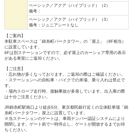
ベーシック／アクア（ハイブリッド）（2）
備考：
ベーシック／アクア（ハイブリッド）（3）
備考：
ジュニアシートなし
【ご案内】
本駐車スペースは「錦糸町パークタワー」の「屋上」（8F相当）
に設置しています。
6Fは別ステーションですので、必ず屋上のカーシェア専用の表示
がある車室にご返却ください。
【ご注意】
・忘れ物が多くなっております。ご返却の際はご確認ください。
・ステーションへの自転車・バイクでの来場、乗り入れは禁止で
す。
・場内スロープ走行時、接触事故が多発しています。出入庫の際
は十分ご注意ください。
JR錦糸町駅南口より徒歩5分、東京都民銀行近くの立体駐車場「錦
糸町パークタワー」屋上に設置しています。
※当ステーションのゲートは、車両ナンバー認証システムにより
開閉します。ゲート前で一時停止し、ゲートが開放するまでお待
ちください。