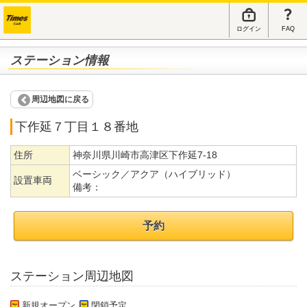
ログイン
FAQ
ステーション情報
周辺地図に戻る
下作延７丁目１８番地
住所
神奈川県川崎市高津区下作延7-18
ベーシック／アクア（ハイブリッド）
設置車両
備考：
予約
ステーション周辺地図
新規オープン
閉鎖予定