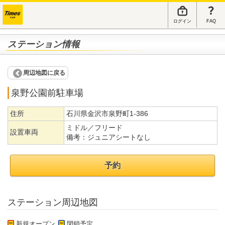
ログイン
FAQ
ステーション情報
周辺地図に戻る
泉野公園前駐車場
住所
石川県金沢市泉野町1-386
ミドル／フリード
設置車両
備考：
ジュニアシートなし
予約
ステーション周辺地図
新規オープン
閉鎖予定