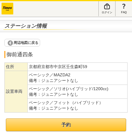
ログイン
FAQ
ステーション情報
周辺地図に戻る
御前通四条
住所
京都府京都市中京区壬生森町59
ベーシック／MAZDA2
備考：
ジュニアシートなし
ベーシック／ソリオ(ハイブリッド/1200cc)
設置車両
備考：
ジュニアシートなし
ベーシック／フィット（ハイブリッド）
備考：
ジュニアシートなし
予約