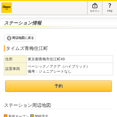
ログイン
FAQ
ステーション情報
周辺地図に戻る
タイムズ青梅住江町
住所
東京都青梅市住江町49
ベーシック／アクア（ハイブリッド）
設置車両
備考：
ジュニアシートなし
予約
ステーション周辺地図
新規オープン
閉鎖予定