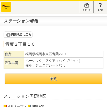
ログイン
FAQ
ステーション情報
周辺地図に戻る
青葉２丁目１０
住所
福岡県福岡市東区青葉2-10
ベーシック／アクア（ハイブリッド）
設置車両
備考：
ジュニアシートなし
予約
ステーション周辺地図
新規オープン
閉鎖予定