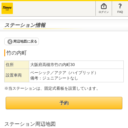
ログイン
FAQ
ステーション情報
周辺地図に戻る
竹の内町
住所
大阪府高槻市竹の内町30
ベーシック／アクア（ハイブリッド）
設置車両
備考：
ジュニアシートなし
※当ステーションは、固定式看板を設置しています。
予約
ステーション周辺地図