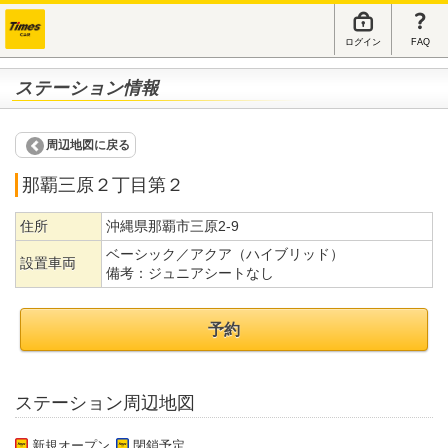
ログイン
FAQ
ステーション情報
周辺地図に戻る
那覇三原２丁目第２
住所
沖縄県那覇市三原2-9
ベーシック／アクア（ハイブリッド）
設置車両
備考：
ジュニアシートなし
予約
ステーション周辺地図
新規オープン
閉鎖予定