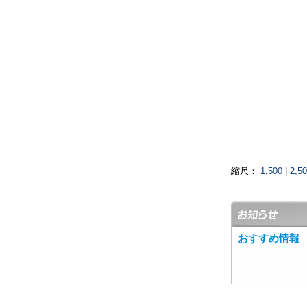
縮尺：
1,500
|
2,5
おすすめ情報