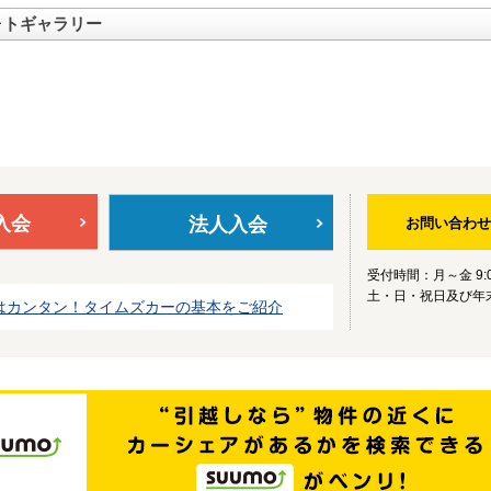
ォトギャラリー
入会
法人入会
お問い合わせ
受付時間：月～金 9:0
土・日・祝日及び年
はカンタン！タイムズカーの基本をご紹介