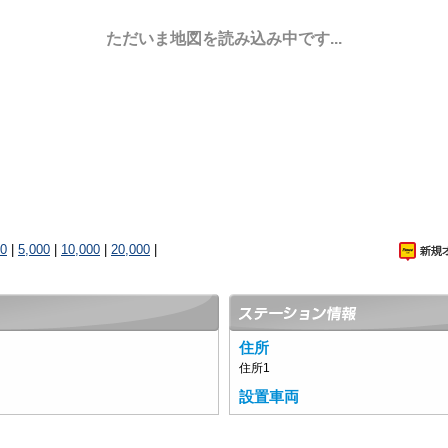
ただいま地図を読み込み中です...
00
|
5,000
|
10,000
|
20,000
|
住所
住所1
設置車両