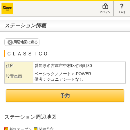
ログイン
FAQ
ステーション情報
周辺地図に戻る
ＣＬＡＳＳＩＣＯ
住所
愛知県名古屋市中村区竹橋町30
ベーシック／ノート e-POWER
設置車両
備考：
ジュニアシートなし
予約
ステーション周辺地図
新規オープン
閉鎖予定