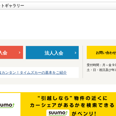
ォトギャラリー
入会
法人入会
お問い合わせ
受付時間：月～金 9:0
土・日・祝日及び年
はカンタン！タイムズカーの基本をご紹介