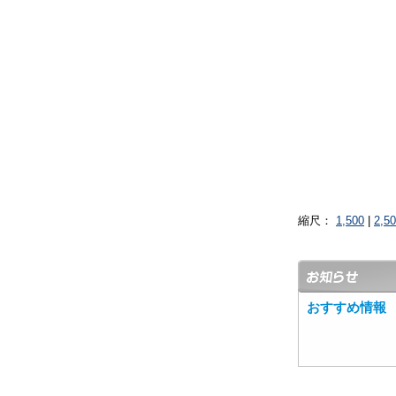
縮尺：
1,500
|
2,5
おすすめ情報