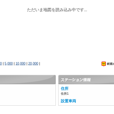
ただいま地図を読み込み中です...
00
|
5,000
|
10,000
|
20,000
|
住所
住所1
設置車両