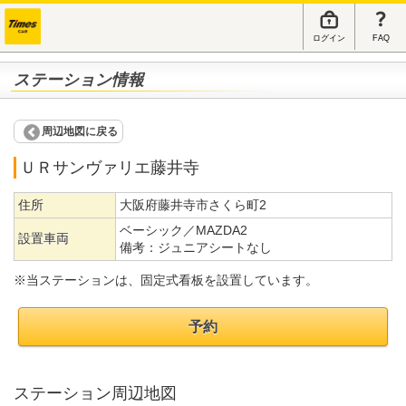
ログイン
FAQ
ステーション情報
周辺地図に戻る
ＵＲサンヴァリエ藤井寺
住所
大阪府藤井寺市さくら町2
ベーシック／MAZDA2
設置車両
備考：
ジュニアシートなし
※当ステーションは、固定式看板を設置しています。
予約
ステーション周辺地図