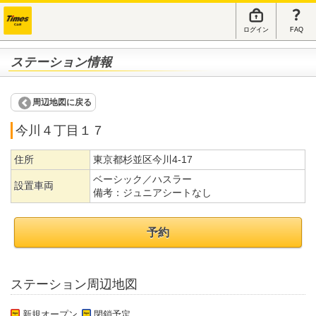
ログイン
FAQ
ステーション情報
周辺地図に戻る
今川４丁目１７
住所
東京都杉並区今川4-17
ベーシック／ハスラー
設置車両
備考：
ジュニアシートなし
予約
ステーション周辺地図
新規オープン
閉鎖予定