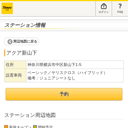
ログイン
FAQ
ステーション情報
周辺地図に戻る
アクア新山下
住所
神奈川県横浜市中区新山下1-5
ベーシック／ヤリスクロス（ハイブリッド）
設置車両
備考：
ジュニアシートなし
予約
ステーション周辺地図
新規オープン
閉鎖予定