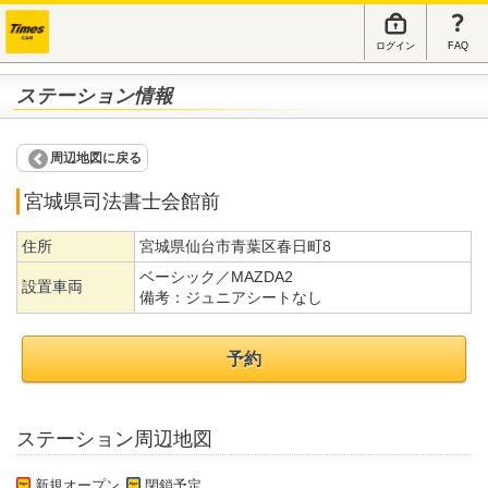
ログイン
FAQ
ステーション情報
周辺地図に戻る
宮城県司法書士会館前
住所
宮城県仙台市青葉区春日町8
ベーシック／MAZDA2
設置車両
備考：
ジュニアシートなし
予約
ステーション周辺地図
新規オープン
閉鎖予定