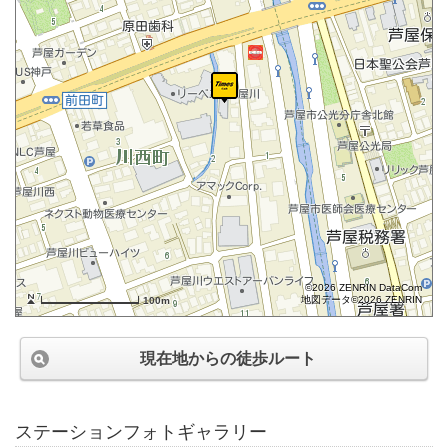
©2026 ZENRIN DataCom
地図データ©2026 ZENRIN
100m
現在地からの徒歩ルート
ステーションフォトギャラリー