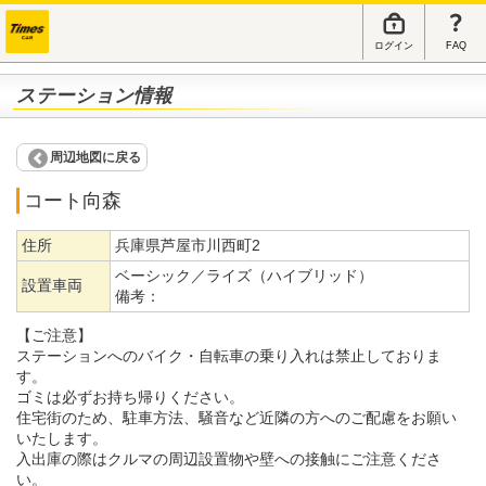
ログイン
FAQ
ステーション情報
周辺地図に戻る
コート向森
住所
兵庫県芦屋市川西町2
ベーシック／ライズ（ハイブリッド）
設置車両
備考：
【ご注意】
ステーションへのバイク・自転車の乗り入れは禁止しておりま
す。
ゴミは必ずお持ち帰りください。
住宅街のため、駐車方法、騒音など近隣の方へのご配慮をお願い
いたします。
入出庫の際はクルマの周辺設置物や壁への接触にご注意くださ
い。