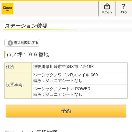
ログイン
FAQ
ステーション情報
周辺地図に戻る
市ノ坪１９６番地
住所
神奈川県川崎市中原区市ノ坪196
ベーシック／ワゴンRスマイル 660
備考：
ジュニアシートなし
設置車両
ベーシック／ノート e-POWER
備考：
ジュニアシートなし
予約