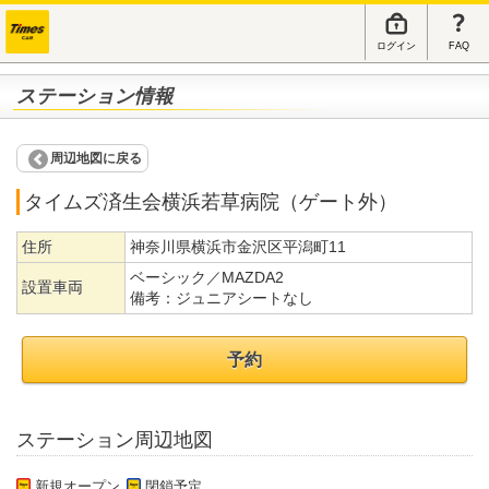
ログイン
FAQ
ステーション情報
周辺地図に戻る
タイムズ済生会横浜若草病院（ゲート外）
住所
神奈川県横浜市金沢区平潟町11
ベーシック／MAZDA2
設置車両
備考：
ジュニアシートなし
予約
ステーション周辺地図
新規オープン
閉鎖予定