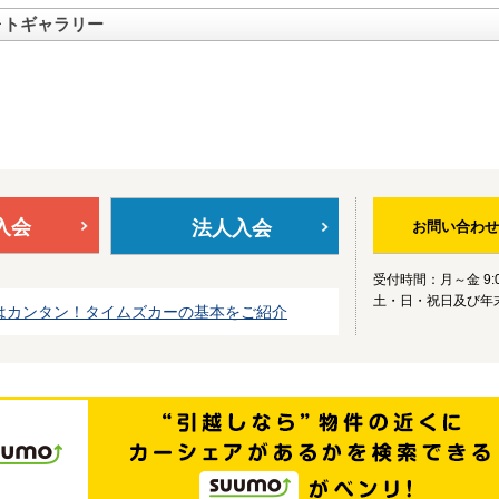
ォトギャラリー
入会
法人入会
お問い合わせ
受付時間：月～金 9:0
土・日・祝日及び年
はカンタン！タイムズカーの基本をご紹介