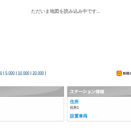
ただいま地図を読み込み中です...
00
|
5,000
|
10,000
|
20,000
|
住所
住所1
設置車両