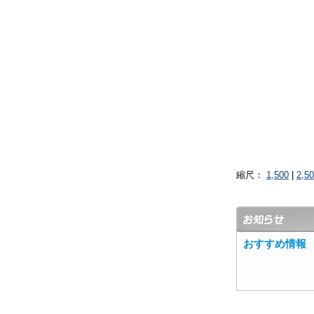
縮尺：
1,500
|
2,5
おすすめ情報