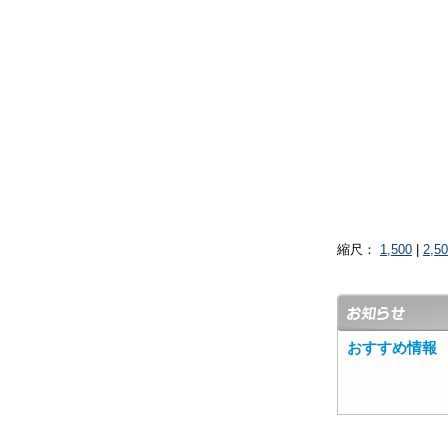
縮尺：
1,500
|
2,5
おすすめ情報