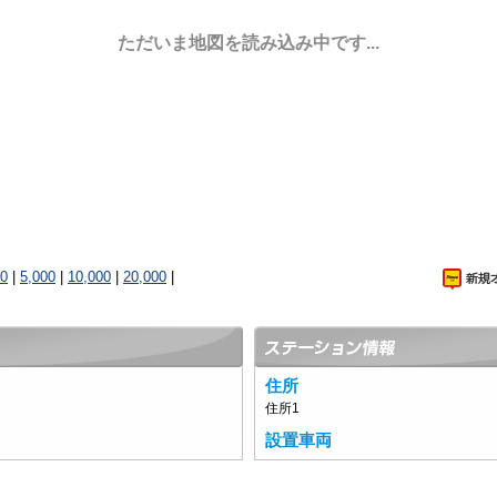
ただいま地図を読み込み中です...
00
|
5,000
|
10,000
|
20,000
|
住所
住所1
設置車両