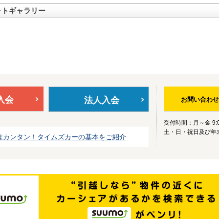
ォトギャラリー
入会
法人入会
お問い合わせ
受付時間：月～金 9:0
土・日・祝日及び年
はカンタン！タイムズカーの基本をご紹介