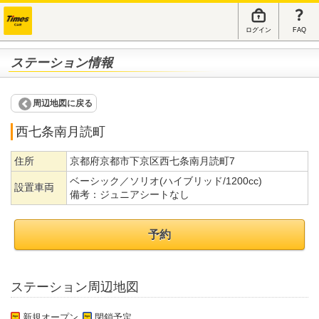
ログイン
FAQ
ステーション情報
周辺地図に戻る
西七条南月読町
住所
京都府京都市下京区西七条南月読町7
ベーシック／ソリオ(ハイブリッド/1200cc)
設置車両
備考：
ジュニアシートなし
予約
ステーション周辺地図
新規オープン
閉鎖予定