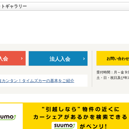
ォトギャラリー
入会
法人入会
お問い合わせ
受付時間：月～金 9:0
土・日・祝日及び年
はカンタン！タイムズカーの基本をご紹介