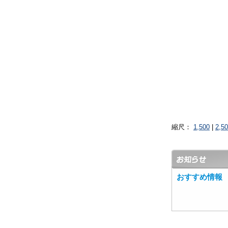
縮尺：
1,500
|
2,5
おすすめ情報