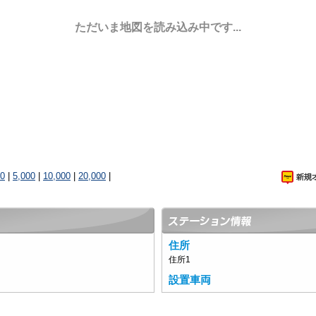
ただいま地図を読み込み中です...
00
|
5,000
|
10,000
|
20,000
|
住所
住所1
設置車両