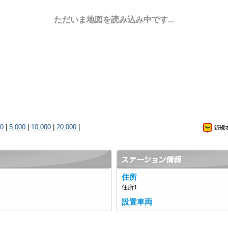
ただいま地図を読み込み中です...
00
|
5,000
|
10,000
|
20,000
|
住所
住所1
設置車両