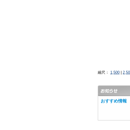
縮尺：
1,500
|
2,5
おすすめ情報