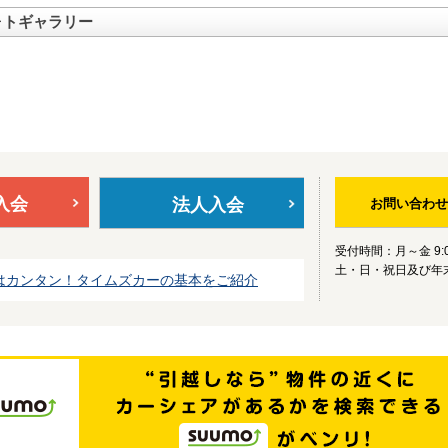
ォトギャラリー
入会
法人入会
お問い合わせ
受付時間：月～金 9:0
土・日・祝日及び年
はカンタン！タイムズカーの基本をご紹介