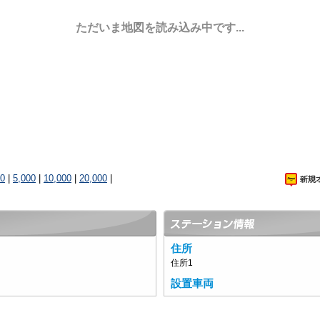
ただいま地図を読み込み中です...
00
|
5,000
|
10,000
|
20,000
|
住所
住所1
設置車両