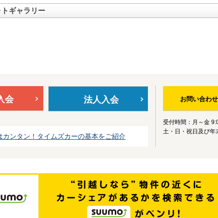
ォトギャラリー
入会
法人入会
お問い合わせ
受付時間：月～金 9:0
土・日・祝日及び年
はカンタン！タイムズカーの基本をご紹介