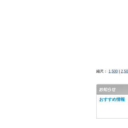
縮尺：
1,500
|
2,5
おすすめ情報