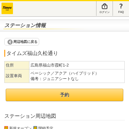
ログイン
FAQ
ステーション情報
周辺地図に戻る
タイムズ福山久松通り
住所
広島県福山市霞町1-2
ベーシック／アクア（ハイブリッド）
設置車両
備考：
ジュニアシートなし
予約
ステーション周辺地図
新規オープン
閉鎖予定