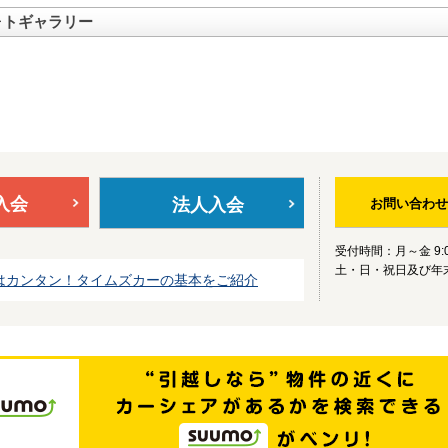
ォトギャラリー
入会
法人入会
お問い合わせ
受付時間：月～金 9:0
土・日・祝日及び年
はカンタン！タイムズカーの基本をご紹介