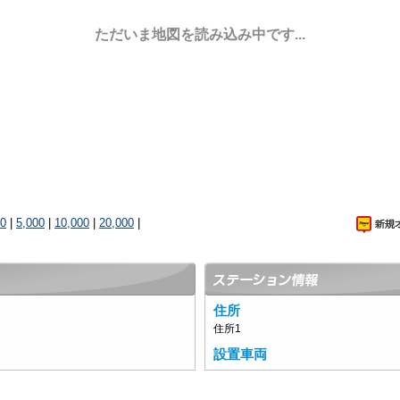
ただいま地図を読み込み中です...
00
|
5,000
|
10,000
|
20,000
|
住所
住所1
設置車両