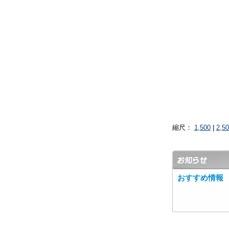
縮尺：
1,500
|
2,5
おすすめ情報