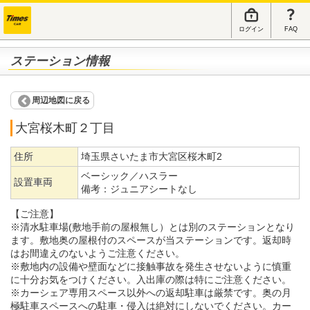
ログイン
FAQ
ステーション情報
周辺地図に戻る
大宮桜木町２丁目
住所
埼玉県さいたま市大宮区桜木町2
ベーシック／ハスラー
設置車両
備考：
ジュニアシートなし
【ご注意】
※清水駐車場(敷地手前の屋根無し）とは別のステーションとなり
ます。敷地奥の屋根付のスペースが当ステーションです。返却時
はお間違えのないようご注意ください。
※敷地内の設備や壁面などに接触事故を発生させないように慎重
に十分お気をつけください。入出庫の際は特にご注意ください。
※カーシェア専用スペース以外への返却駐車は厳禁です。奥の月
極駐車スペースへの駐車・侵入は絶対にしないでください。カー