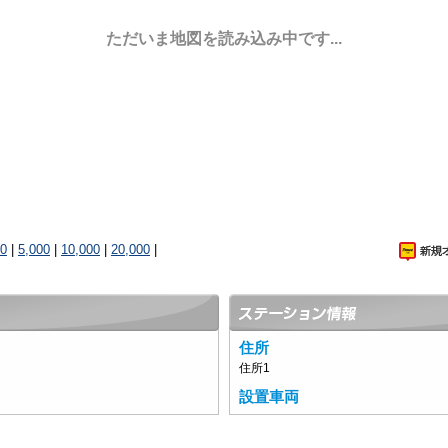
ただいま地図を読み込み中です...
00
|
5,000
|
10,000
|
20,000
|
住所
住所1
設置車両