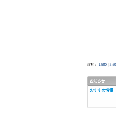
縮尺：
1,500
|
2,5
おすすめ情報