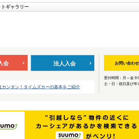
ォトギャラリー
入会
法人入会
お問い合わせ
受付時間：月～金 9:0
土・日・祝日及び年
はカンタン！タイムズカーの基本をご紹介