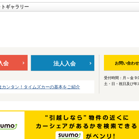
ォトギャラリー
入会
法人入会
お問い合わせ
受付時間：月～金 9:0
土・日・祝日及び年
はカンタン！タイムズカーの基本をご紹介