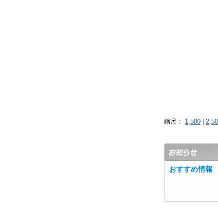
縮尺：
1,500
|
2,5
おすすめ情報