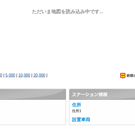
ただいま地図を読み込み中です...
00
|
5,000
|
10,000
|
20,000
|
住所
住所1
設置車両